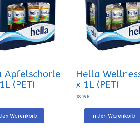
a Apfelschorle
Hella Wellnes
1L (PET)
x 1L (PET)
18,95
€
 den Warenkorb
In den Warenkorb