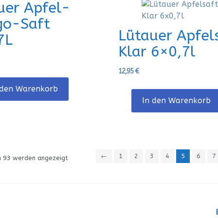
uer Apfel-
o-Saft
Lütauer Apfel
7L
Klar 6×0,7l
12,95
€
 den Warenkorb
In den Warenkorb
←
1
2
3
4
5
6
7
n 93 werden angezeigt