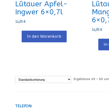
Lütauer Apfel-
Lüta
Ingwer 6×0,7l
Mang
6×0,
14,95
€
14,95
€
In den Warenkorb
In
Ergebnisse 49 – 60 vo
TELEFON: