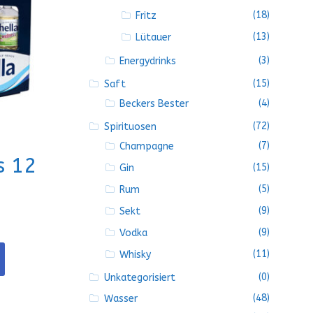
(18)
Fritz
(13)
Lütauer
(3)
Energydrinks
(15)
Saft
(4)
Beckers Bester
(72)
Spirituosen
(7)
Champagne
s 12
(15)
Gin
(5)
Rum
(9)
Sekt
(9)
Vodka
(11)
Whisky
(0)
Unkategorisiert
(48)
Wasser