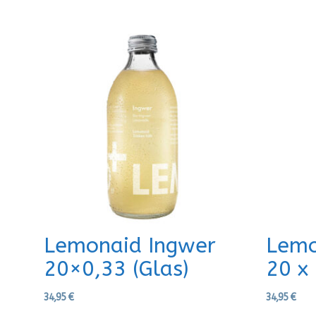
Lemonaid Ingwer
Lemo
20×0,33 (Glas)
20 x
34,95
€
34,95
€