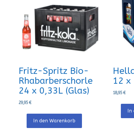
Fritz-Spritz Bio-
Hell
Rhabarberschorle
12 x 
24 x 0,33L (Glas)
18,95
€
29,95
€
In
In den Warenkorb