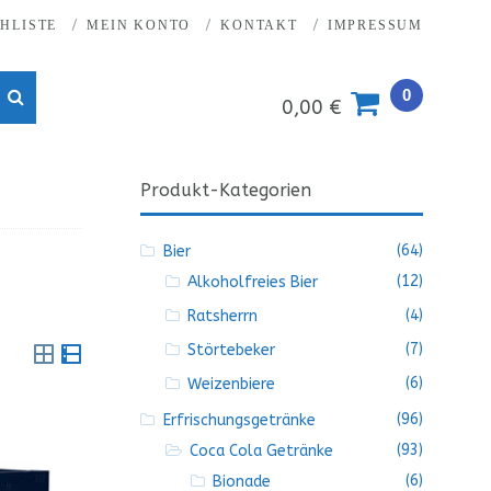
HLISTE
MEIN KONTO
KONTAKT
IMPRESSUM
0
0,00 €
Produkt-Kategorien
(64)
Bier
(12)
Alkoholfreies Bier
(4)
Ratsherrn
(7)
Störtebeker
Rasteransicht
Listenansicht
(6)
Weizenbiere
(96)
Erfrischungsgetränke
(93)
Coca Cola Getränke
(6)
Bionade