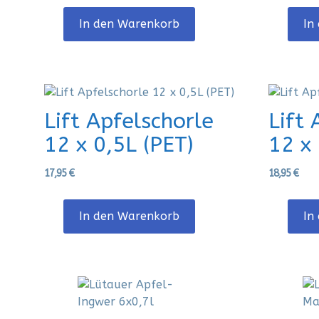
In den Warenkorb
In
Lift Apfelschorle
Lift 
12 x 0,5L (PET)
12 x 
17,95
€
18,95
€
In den Warenkorb
In