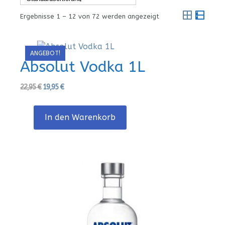
Rasteransi
Listen
Ergebnisse 1 – 12 von 72 werden angezeigt
ANGEBOT!
Absolut Vodka 1L
Ursprünglicher
Aktueller
22,95
€
19,95
€
Preis
Preis
war:
ist:
In den Warenkorb
22,95 €
19,95 €.