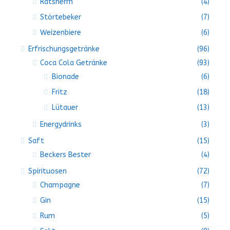
Ratsherrn
(4)
Störtebeker
(7)
Weizenbiere
(6)
Erfrischungsgetränke
(96)
Coca Cola Getränke
(93)
Bionade
(6)
Fritz
(18)
Lütauer
(13)
Energydrinks
(3)
Saft
(15)
Beckers Bester
(4)
Spirituosen
(72)
Champagne
(7)
Gin
(15)
Rum
(5)