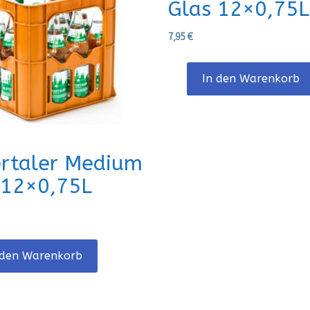
Glas 12×0,75L
7,95
€
In den Warenkorb
ertaler Medium
 12×0,75L
 den Warenkorb