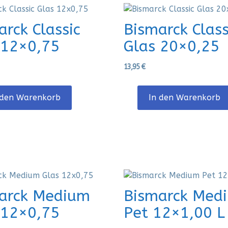
arck Classic
Bismarck Class
 12×0,75
Glas 20×0,25
13,95
€
 den Warenkorb
In den Warenkorb
arck Medium
Bismarck Med
 12×0,75
Pet 12×1,00 L