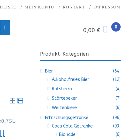
HLISTE
MEIN KONTO
KONTAKT
IMPRESSUM
0
0,00 €
Produkt-Kategorien
Bier
(64)
Alkoholfreies Bier
(12)
Ratsherrn
(4)
Störtebeker
(7)
Rasteransicht
Listenansicht
Weizenbiere
(6)
Erfrischungsgetränke
(96)
Coca Cola Getränke
(93)
ll
Bionade
(6)