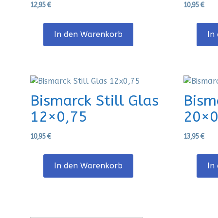
12,95
€
10,95
€
In den Warenkorb
In
Bismarck Still Glas
Bisma
12×0,75
20×0
10,95
€
13,95
€
In den Warenkorb
In