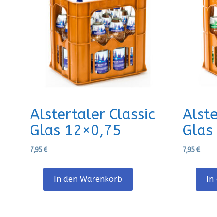
Alstertaler Classic
Alst
Glas 12×0,75
Glas
7,95
€
7,95
€
In den Warenkorb
In