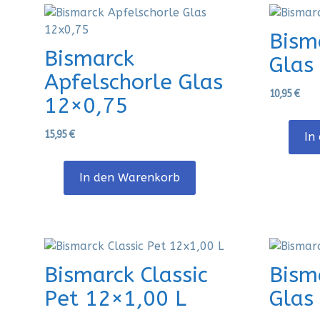
Bism
Bismarck
Glas
Apfelschorle Glas
10,95
€
12×0,75
15,95
€
In
In den Warenkorb
Bismarck Classic
Bism
Pet 12×1,00 L
Glas