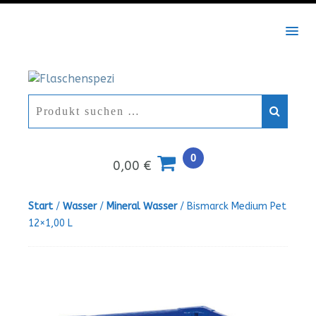
MEN
0
0,00 €
Start
/
Wasser
/
Mineral Wasser
/ Bismarck Medium Pet
12×1,00 L