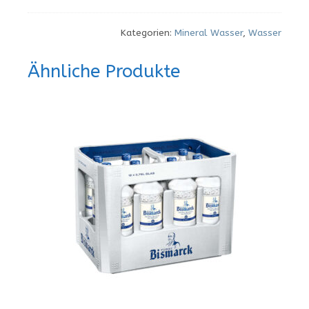
Pet
12x1,00
Kategorien:
Mineral Wasser
,
Wasser
L
Menge
Ähnliche Produkte