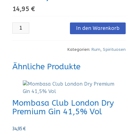
14,95
€
CAPTAIN
In den Warenkorb
MORGANS
ORIGINAL
SPICED
Kategorien:
Rum
,
Spirituosen
RUM
0,7L
Ähnliche Produkte
Menge
Mombasa Club London Dry
Premium Gin 41,5% Vol
34,95
€